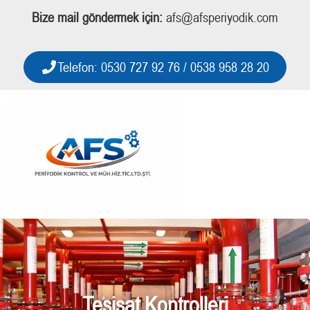
Bize mail göndermek için:
afs@afsperiyodik.com
Telefon: 0530 727 92 76 / 0538 958 28 20
Tesisat Kontrolleri