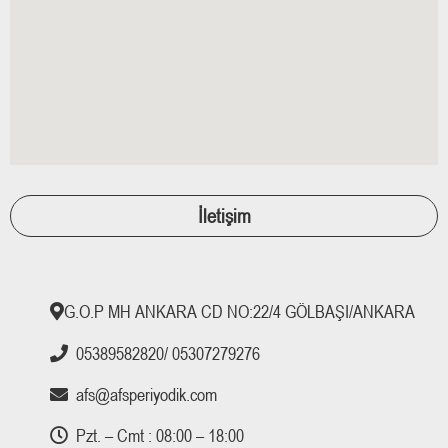
İletişim
G.O.P MH ANKARA CD NO:22/4 GÖLBAŞI/ANKARA
05389582820/ 05307279276
afs@afsperiyodik.com
Pzt. – Cmt : 08:00 – 18:00