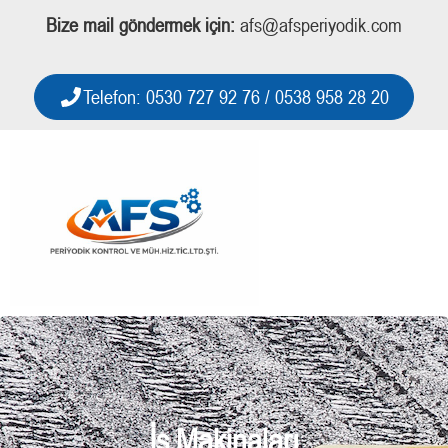
Bize mail göndermek için:
afs@afsperiyodik.com
Telefon: 0530 727 92 76 / 0538 958 28 20
İş Makinaları