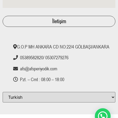
İletişim
G.O.P MH ANKARA CD NO:22/4 GÖLBAŞI/ANKARA
05389582820/ 05307279276
afs@afsperiyodik.com
Pzt. – Cmt : 08:00 – 18:00