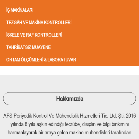
İŞ MAKINALARI
TEZGÂH VE MAKINA KONTROLLERI
İSKELE VE RAF KONTROLLERI
TAHRIBATSIZ MUAYENE
ORTAM ÖLÇÜMLERI & LABORATUVAR
Hakkımızda
AFS Periyodik Kontrol Ve Mühendislik Hizmetleri Tic. Ltd. Şti. 2016
yılında 8 yıla aşkın edindiği tecrübe, disiplin ve bilgi birikimini
harmanlayarak bir araya gelen makine mühendisleri tarafından