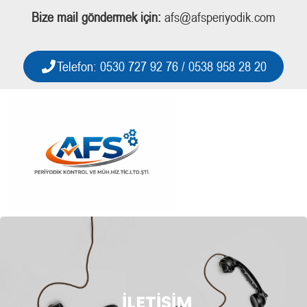
Bize mail göndermek için:
afs@afsperiyodik.com
Telefon: 0530 727 92 76 / 0538 958 28 20
İLETIŞIM