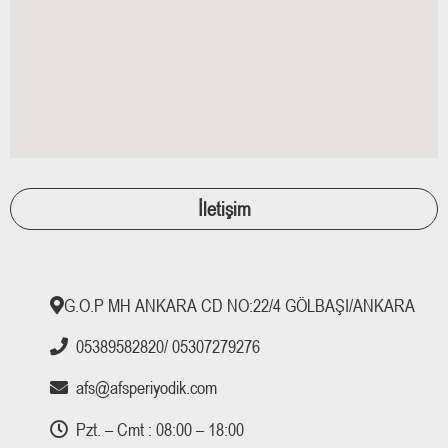
İletişim
G.O.P MH ANKARA CD NO:22/4 GÖLBAŞI/ANKARA
05389582820/ 05307279276
afs@afsperiyodik.com
Pzt. – Cmt : 08:00 – 18:00