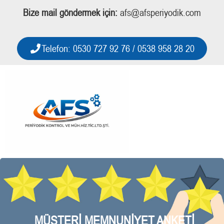
Bize mail göndermek için:
afs@afsperiyodik.com
Telefon: 0530 727 92 76 / 0538 958 28 20
MÜŞTERI MEMNUNIYET ANKETI