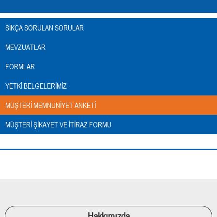
SIKÇA SORULAN SORULAR
MEVZUATLAR
FORMLAR
YETKI BELGELERIMIZ
MÜŞTERI MEMNUNIYET ANKETI
MÜŞTERI ŞIKAYET VE İTIRAZ FORMU
Hakkımızda