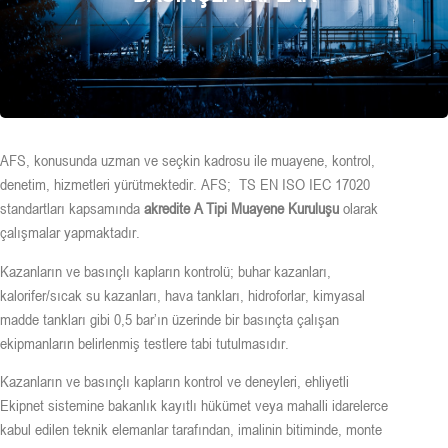
AFS, konusunda uzman ve seçkin kadrosu ile muayene, kontrol,
denetim, hizmetleri yürütmektedir. AFS; TS EN ISO IEC 17020
standartları kapsamında
akredite A Tipi Muayene Kuruluşu
olarak
çalışmalar yapmaktadır.
Kazanların ve basınçlı kapların kontrolü; buhar kazanları,
kalorifer/sıcak su kazanları, hava tankları, hidroforlar, kimyasal
madde tankları gibi 0,5 bar’ın üzerinde bir basınçta çalışan
ekipmanların belirlenmiş testlere tabi tutulmasıdır.
Kazanların ve basınçlı kapların kontrol ve deneyleri, ehliyetli
Ekipnet sistemine bakanlık kayıtlı hükümet veya mahalli idarelerce
kabul edilen teknik elemanlar tarafından, imalinin bitiminde, monte