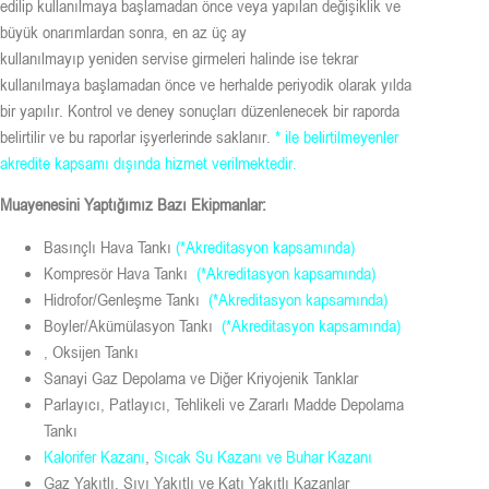
edilip kullanılmaya başlamadan önce veya yapılan değişiklik ve
büyük onarımlardan sonra, en az üç ay
kullanılmayıp yeniden servise girmeleri halinde ise tekrar
kullanılmaya başlamadan önce ve herhalde periyodik olarak yılda
bir yapılır. Kontrol ve deney sonuçları düzenlenecek bir raporda
belirtilir ve bu raporlar işyerlerinde saklanır.
* ile belirtilmeyenler
akredite kapsamı dışında hizmet verilmektedir.
Muayenesini Yaptığımız Bazı Ekipmanlar:
Basınçlı Hava Tankı
(*Akreditasyon kapsamında)
Kompresör Hava Tankı
(*Akreditasyon kapsamında)
Hidrofor/Genleşme Tankı
(*Akreditasyon kapsamında)
Boyler/Akümülasyon Tankı
(*Akreditasyon kapsamında)
, Oksijen Tankı
Sanayi Gaz Depolama ve Diğer Kriyojenik Tanklar
Parlayıcı, Patlayıcı, Tehlikeli ve Zararlı Madde Depolama
Tankı
Kalorifer Kazanı
,
Sıcak Su Kazanı ve Buhar Kazanı
Gaz Yakıtlı, Sıvı Yakıtlı ve Katı Yakıtlı Kazanlar