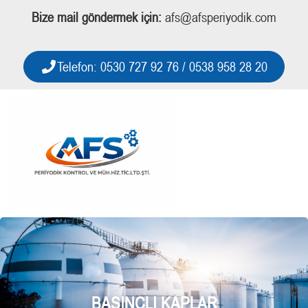
Bize mail göndermek için:
afs@afsperiyodik.com
Telefon: 0530 727 92 76 / 0538 958 28 20
BASINÇLI KAPLAR