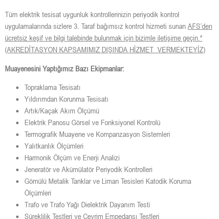
Tüm elektrik tesisat uygunluk kontrollerinizin periyodik kontrol
uygulamalarında sizlere 3. Taraf bağımsız kontrol hizmeti sunan
AFS’den
ücretsiz keşif ve bilgi talebinde bulunmak için bizimle iletişime geçin.*
(AKREDİTASYON KAPSAMIMIZ DIŞINDA HİZMET VERMEKTEYİZ)
Muayenesini Yaptığımız Bazı Ekipmanlar:
Topraklama Tesisatı
Yıldırımdan Korunma Tesisatı
Artık/Kaçak Akım Ölçümü
Elektrik Panosu Görsel ve Fonksiyonel Kontrolü
Termografik Muayene ve Kompanzasyon Sistemleri
Yalıtkanlık Ölçümleri
Harmonik Ölçüm ve Enerji Analizi
Jeneratör ve Akümülatör Periyodik Kontrolleri
Gömülü Metalik Tanklar ve Liman Tesisleri Katodik Koruma
Ölçümleri
Trafo ve Trafo Yağı Dielektrik Dayanım Testi
Süreklilik Testleri ve Çevrim Empedansı Testleri