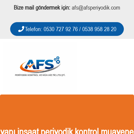
Bize mail göndermek için:
afs@afsperiyodik.com
Telefon: 0530 727 92 76 / 0538 958 28 20
yapı inşaat periyodik kontrol muayene