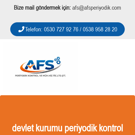
Bize mail göndermek için:
afs@afsperiyodik.com
Telefon: 0530 727 92 76 / 0538 958 28 20
devlet kurumu periyodik kontrol