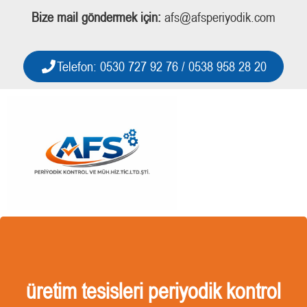
Bize mail göndermek için:
afs@afsperiyodik.com
Telefon: 0530 727 92 76 / 0538 958 28 20
üretim tesisleri periyodik kontrol