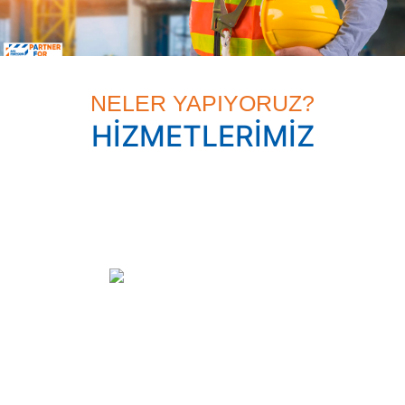
RİSK AZALTIRIZ, KATMA DEĞER SAĞLARIZ
NELER YAPIYORUZ?
HİZMETLERİMİZ
Kaldırma Ekipmanları