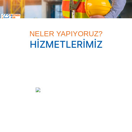
RİSK AZALTIRIZ, KATMA DEĞER SAĞLARIZ
NELER YAPIYORUZ?
HİZMETLERİMİZ
Kaldırma Ekipmanları