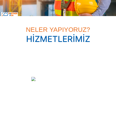
RİSK AZALTIRIZ, KATMA DEĞER SAĞLARIZ
NELER YAPIYORUZ?
HİZMETLERİMİZ
Kaldırma Ekipmanları