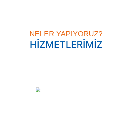
RİSK AZALTIRIZ, KATMA DEĞER SAĞLARIZ
NELER YAPIYORUZ?
HİZMETLERİMİZ
Kaldırma Ekipmanları