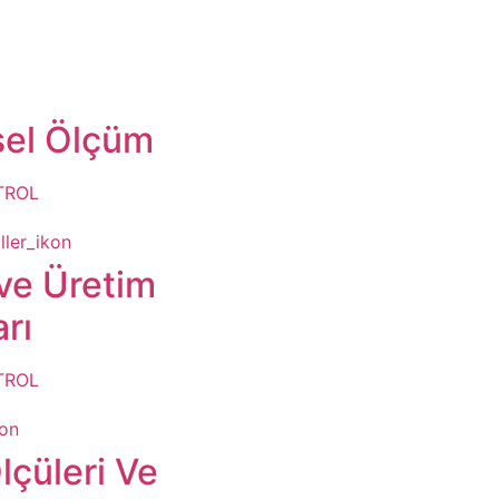
sel Ölçüm
TROL
ve Üretim
rı
TROL
lçüleri Ve