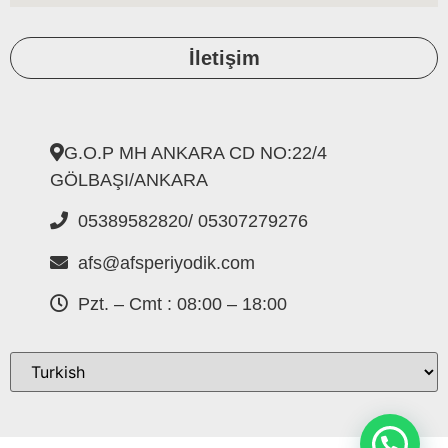
İletişim
G.O.P MH ANKARA CD NO:22/4
GÖLBAŞI/ANKARA
05389582820/ 05307279276
afs@afsperiyodik.com
Pzt. – Cmt : 08:00 – 18:00