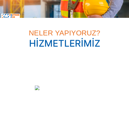
RİSK AZALTIRIZ, KATMA DEĞER SAĞLARIZ
NELER YAPIYORUZ?
HİZMETLERİMİZ
Kaldırma Ekipmanları