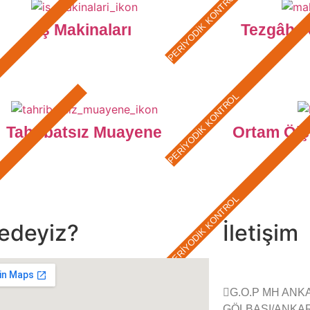
PERİYODİK KONTROL
İş Makinaları
Tezgâh v
PERİYODİK KONTROL
Tahribatsız Muayene
Ortam Ölç
PERİYODİK KONTROL
edeyiz?
İletişim
G.O.P MH ANK
GÖLBAŞI/ANKA