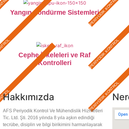
ONTROL
PERİYODİK KONTROL
Yangın Söndürme Sistemleri
ONTROL
PERİYODİK KONTROL
Cephe İskeleleri ve Raf
Kontrolleri
PERİYODİK KONTROL
ONTROL
Hakkımızda
Ner
AFS Periyodik Kontrol Ve Mühendislik Hizmetleri
Tic. Ltd. Şti. 2016 yılında 8 yıla aşkın edindiği
tecrübe, disiplin ve bilgi birikimini harmanlayarak