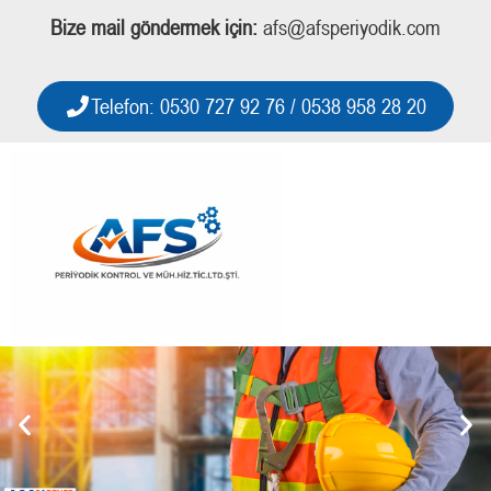
Bize mail göndermek için:
afs@afsperiyodik.com
Telefon: 0530 727 92 76 / 0538 958 28 20