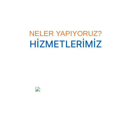
RİSK AZALTIRIZ, KATMA DEĞER SAĞLARIZ
NELER YAPIYORUZ?
HİZMETLERİMİZ
Kaldırma Ekipmanları