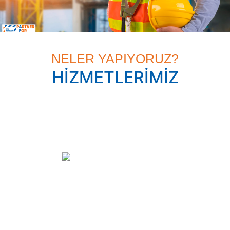
RİSK AZALTIRIZ, KATMA DEĞER SAĞLARIZ
NELER YAPIYORUZ?
HİZMETLERİMİZ
Kaldırma Ekipmanları